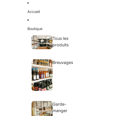
Ignorer et passer au contenu
Accueil
Boutique
Tous les
produits
Breuvages
Garde-
manger