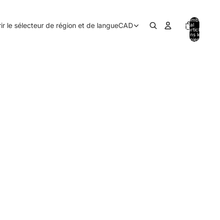
Nombre
ir le sélecteur de région et de langue
CAD
total
d’articles
dans le
panier: 0