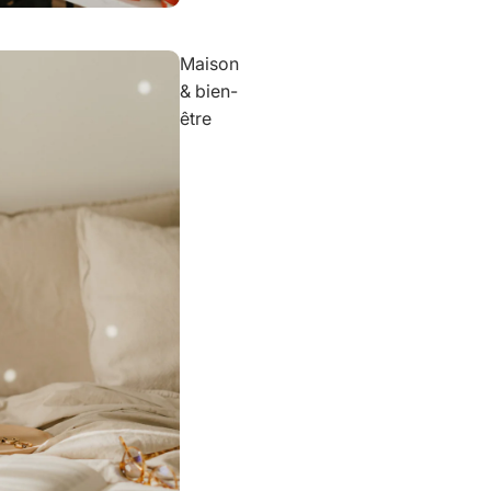
Maison
& bien-
être