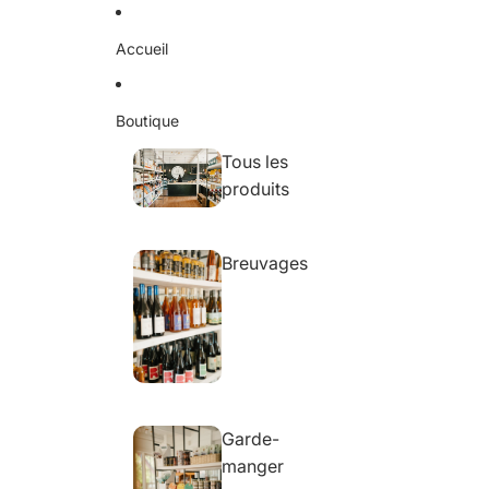
Ignorer et passer au contenu
Accueil
Boutique
Tous les
produits
Breuvages
Garde-
manger