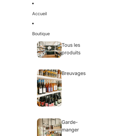
Ignorer et passer au contenu
Accueil
Boutique
Tous les
produits
Breuvages
Garde-
manger