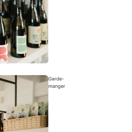
Garde-
manger