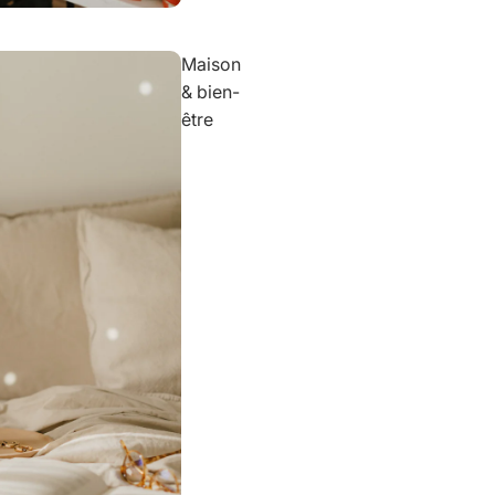
Maison
& bien-
être