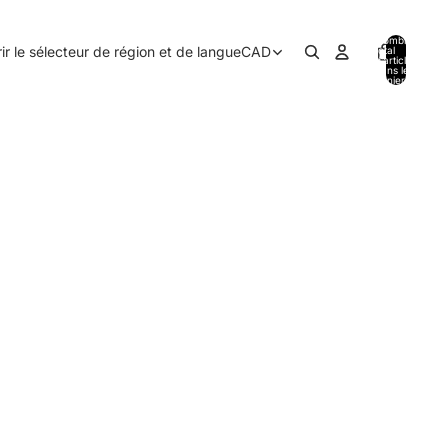
Nombre
ir le sélecteur de région et de langue
CAD
total
d’articles
dans le
panier: 0