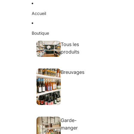
Ignorer et passer au contenu
Accueil
Boutique
Tous les
produits
Breuvages
Garde-
manger