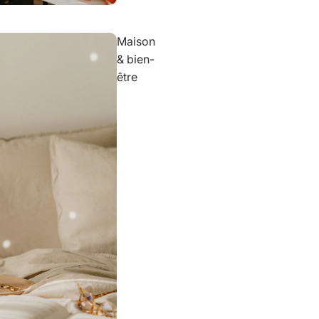
Maison
& bien-
être