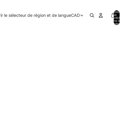
Nombre
ir le sélecteur de région et de langue
CAD
total
d’articles
dans le
panier: 0