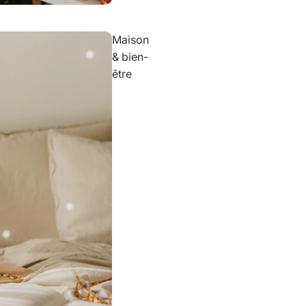
Maison
& bien-
être