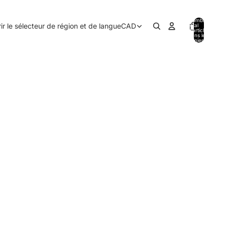
Nombre
ir le sélecteur de région et de langue
CAD
total
d’articles
dans le
panier: 0