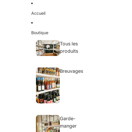
Ignorer et passer au contenu
Accueil
Boutique
Tous les
produits
Breuvages
Garde-
manger