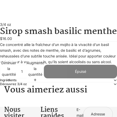
3/4 oz
Sirop smash basilic menthe
$16.00
Ce concentré allie la fraîcheur d’un mojito à la vivacité d’un basil
smash, avec des notes de menthe, de basilic et d’agrumes,
rehaussées d’une subtile touche anisée. Idéal pour apporter couleur
et fraîcheur à vos cocktails, qu’ils soient alcoolisés ou sans alcool.
Diminuer
Augmenter
la
la
Épuisé
quantité
quantité
Ingrédients
Découvrez 3/4 oz
Vous aimeriez aussi
Nous
Liens
E-
visiter
rapides
mail