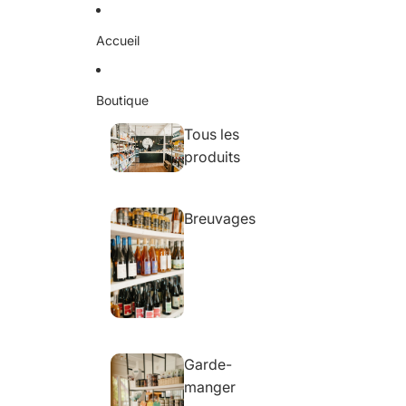
Ignorer et passer au contenu
Accueil
Boutique
Tous les
produits
Breuvages
Garde-
manger