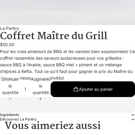
La Pantry
Coffret Maître du Grill
$50.00
Pour les vrais amateurs de BBQ et de viandes bien assaisonnées! Ce
coffret rassemble des saveurs audacieuses pour vos grillades :
sauce BBQ à l’érable, sauce BBQ miel + piment et un mélange
d’épices à Kefta. Tout ce qu’il faut pour gagner le prix du Maître du
Grill et impressionner vos invités!
Diminuer
Augmenter
la
la
Ajouter au panier
quantité
quantité
Ingrédients
Découvrez La Pantry
Vous aimeriez aussi